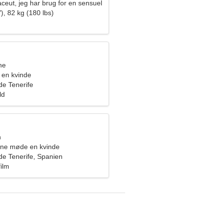
ceut, jeg har brug for en sensuel
), 82 kg (180 lbs)
ne
 en kvinde
de Tenerife
ld
n
rne møde en kvinde
de Tenerife, Spanien
film