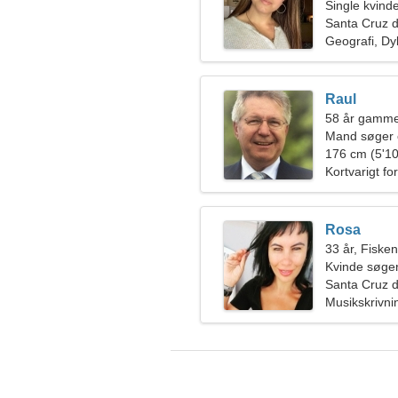
Single kvin
Santa Cruz d
Geografi, Dy
Raul
58 år gammel
Mand søger 
176 cm (5'10
Kortvarigt fo
Rosa
33 år, Fiske
Kvinde søger
Santa Cruz d
Musikskrivnin