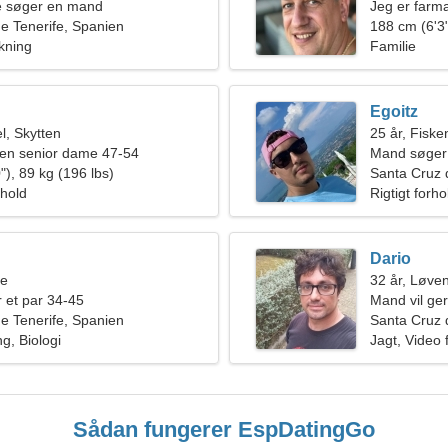
de søger en mand
Jeg er farma
e Tenerife, Spanien
kvinde
188 cm (6'3"
kning
Familie
Egoitz
, Skytten
25 år, Fiske
en senior dame 47-54
Mand søger
"), 89 kg (196 lbs)
Santa Cruz 
rhold
Rigtigt forho
Dario
ne
32 år, Løve
 et par 34-45
Mand vil ge
e Tenerife, Spanien
Santa Cruz 
g, Biologi
Jagt, Video 
Sådan fungerer EspDatingGo