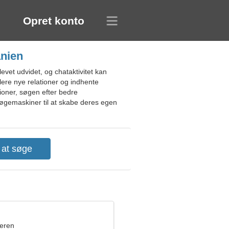
Opret konto
anien
evet udvidet, og chataktivitet kan
lere nye relationer og indhente
tioner, søgen efter bedre
søgemaskiner til at skabe deres egen
eren