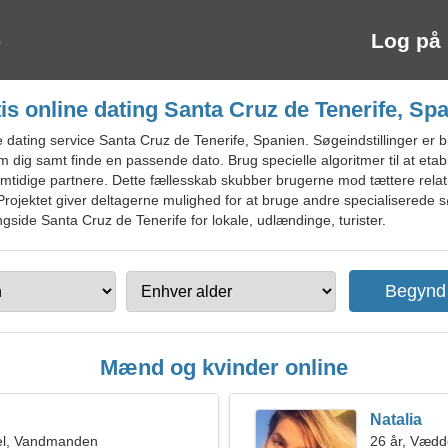
Log på
is online dating Santa Cruz de Tenerife, Sp
ating service Santa Cruz de Tenerife, Spanien. Søgeindstillinger er bl
m dig samt finde en passende dato. Brug specielle algoritmer til at etab
remtidige partnere. Dette fællesskab skubber brugerne mod tættere rela
rojektet giver deltagerne mulighed for at bruge andre specialiserede 
gside Santa Cruz de Tenerife for lokale, udlændinge, turister.
Mænd og kvinder online
Natalia
el, Vandmanden
26 år, Vædd