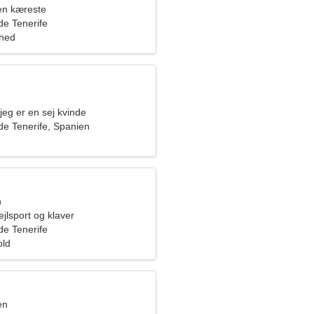
en kæreste
de Tenerife
ghed
 jeg er en sej kvinde
de Tenerife, Spanien
n
ejlsport og klaver
de Tenerife
old
en