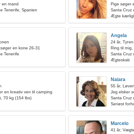
r en mand
Pige søger 
e Tenerife, Spanien
Santa Cruz 
Ægte kærli
Angela
ionen
24 år, Tyren
 søger en kone 26-31
Ring til mig,
e Tenerife
Santa Cruz 
Ægteskab
Naiara
n
55 år, Løve
er en kreativ ven til camping
Jeg elsker s
, 70 kg (154 lbs)
Santa Cruz 
Seriøst forh
Marcelo
41 år, Vægt