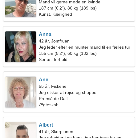
Mand vil gerne møde en kvinde
187 cm (6'2"), 86 kg (189 lbs)
Kunst, Kærlighed
Anna
42 år, Jomfruen
Jeg leder efter en munter mand til en fælles tur
155 cm (5'2"), 60 kg (132 lbs)
Seriøst forhold
Ane
55 år, Fiskene
Jeg elsker at rejse og shoppe
Premià de Dalt
Ægteskab
Albert
41 år, Skorpionen
Jeg arbejder i en bank, jeg har brug for en