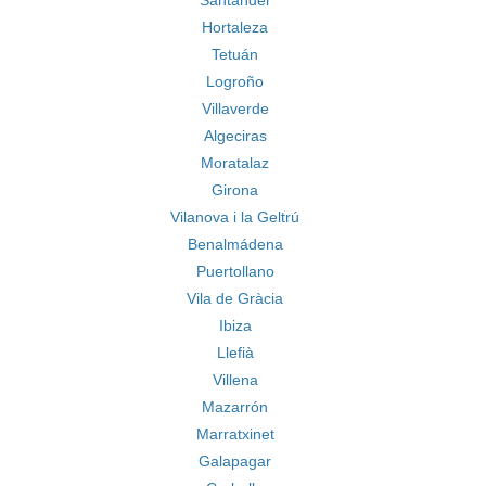
Santander
Hortaleza
Tetuán
Logroño
Villaverde
Algeciras
Moratalaz
Girona
Vilanova i la Geltrú
Benalmádena
Puertollano
Vila de Gràcia
Ibiza
Llefià
Villena
Mazarrón
Marratxinet
Galapagar