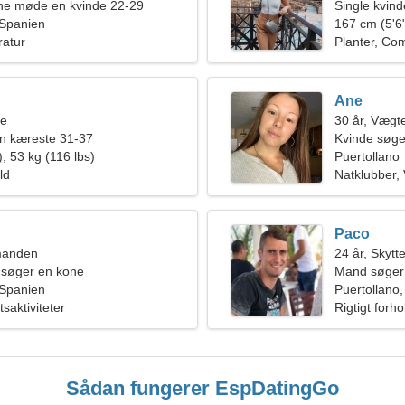
rne møde en kvinde 22-29
Single kvin
 Spanien
167 cm (5'6"
ratur
Planter, Com
Ane
ne
30 år, Vægt
en kæreste 31-37
Kvinde søge
, 53 kg (116 lbs)
Puertollano
ld
Natklubber, 
Paco
manden
24 år, Skytt
 søger en kone
Mand søger
 Spanien
Puertollano
saktiviteter
Rigtigt forho
Sådan fungerer EspDatingGo