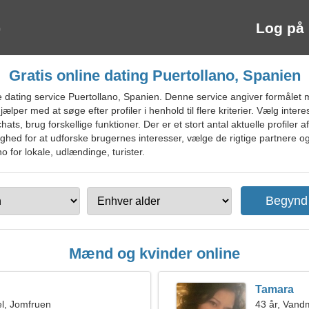
Log på
Gratis online dating Puertollano, Spanien
 dating service Puertollano, Spanien. Denne service angiver formålet
ælper med at søge efter profiler i henhold til flere kriterier. Vælg interes
hats, brug forskellige funktioner. Der er et stort antal aktuelle profiler 
lighed for at udforske brugernes interesser, vælge de rigtige partnere o
o for lokale, udlændinge, turister.
Mænd og kvinder online
Tamara
l, Jomfruen
43 år, Van