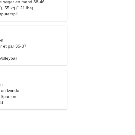
de søger en mand 38-46
), 55 kg (121 lbs)
puterspil
en
r et par 35-37
Volleyball
en
 en kvinde
, Spanien
ld