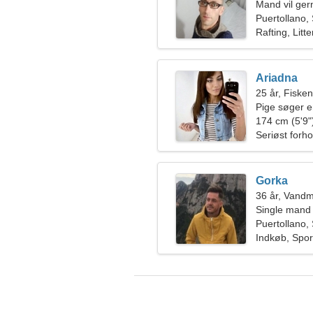
Mand vil ge
Puertollano,
Rafting, Litte
Ariadna
25 år, Fiske
Pige søger 
174 cm (5'9")
Seriøst forho
Gorka
36 år, Vand
Single mand
Puertollano,
Indkøb, Sport