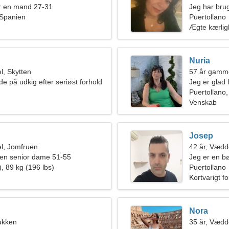
r en mand 27-31
Jeg har brug
 Spanien
Puertollano
Ægte kærli
Nuria
, Skytten
57 år gamme
e på udkig efter seriøst forhold
Jeg er glad 
Puertollano
Venskab
Josep
l, Jomfruen
42 år, Vædd
en senior dame 51-55
Jeg er en bø
, 89 kg (196 lbs)
kvinde
Puertollano
Kortvarigt f
Nora
ukken
35 år, Vædd