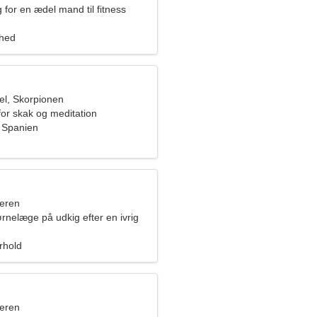
 for en ædel mand til fitness
ghed
l, Skorpionen
for skak og meditation
, Spanien
eren
rnelæge på udkig efter en ivrig
orhold
eren