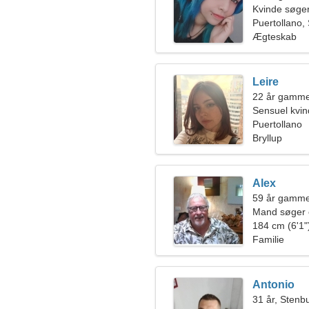
Kvinde søge
Puertollano,
Ægteskab
Leire
22 år gammel
Sensuel kvind
Puertollano
Bryllup
Alex
59 år gamme
Mand søger 
184 cm (6'1")
Familie
Antonio
31 år, Stenb