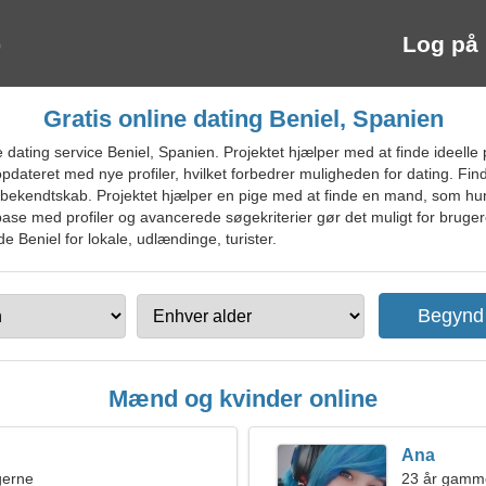
Log på
Gratis online dating Beniel, Spanien
ating service Beniel, Spanien. Projektet hjælper med at finde ideelle p
opdateret med nye profiler, hvilket forbedrer muligheden for dating. Fi
nt bekendtskab. Projektet hjælper en pige med at finde en mand, som hu
ase med profiler og avancerede søgekriterier gør det muligt for bruger
de Beniel for lokale, udlændinge, turister.
Mænd og kvinder online
Ana
ngerne
23 år gamme