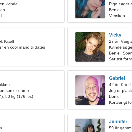
en kvinde
Pige søger 
ien
Beniel
ld
Venskab
Vicky
l, Kræft
27 år, Vægt
er en cool mand til dates
Kvinde søg
Beniel, Spa
Seriøst forh
Gabriel
ukken
42 år, Kræft
en senior dame
Jeg er plast
), 80 kg (176 lbs)
kvinde
Beniel
Kortvarigt f
Jennifer
en
59 år gamme