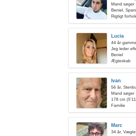
Mand søger 
Beniel, Span
Rigtigt forho
Lucia
44 år gamme
Jeg leder eft
Beniel
Ægteskab
Ivan
56 år, Stenb
Mand søger 
178 cm (5'11"
Familie
Marc
34 år, Vægt