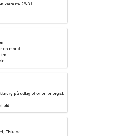
en kæreste 28-31
en
er en mand
nien
old
ikkirurg på udkig efter en energisk
orhold
l, Fiskene