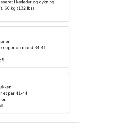
esseret i kæledyr og dykning
), 60 kg (132 lbs)
pionen
de søger en mand 34-41
fi
bukken
r et par 41-44
nien
lf