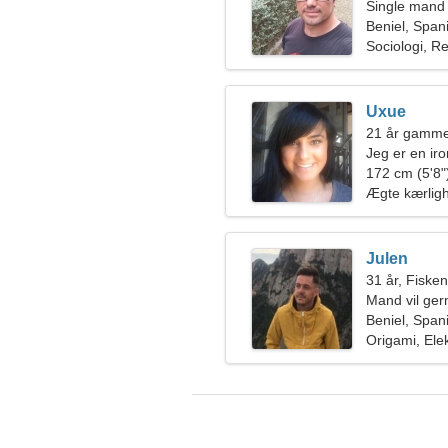
Single mand
Beniel, Span
Sociologi, R
Uxue
21 år gamme
Jeg er en iro
172 cm (5'8")
Ægte kærlig
Julen
31 år, Fiske
Mand vil ge
Beniel, Span
Origami, Ele