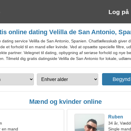
Log på
tis online dating Velilla de San Antonio, Spa
dating service Velilla de San Antonio, Spanien. Chatfællesskab giver d
de et forhold til en mand eller kvinde. Ved at opsætte specielle filtre,
rfekte partner. Velegnet til dating, opbygning af seriøse forhold og nye 
n. Tilmeld dig gratis datingside Velilla de San Antonio for lokale, udlænd
Mænd og kvinder online
Ruben
en
34 år, Vædd
r en mand
Single mand