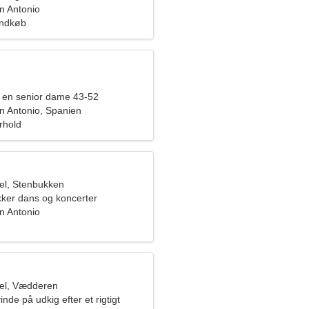
an Antonio
Indkøb
 en senior dame 43-52
an Antonio, Spanien
orhold
el, Stenbukken
kker dans og koncerter
an Antonio
el, Vædderen
nde på udkig efter et rigtigt