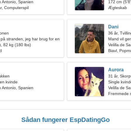
an Antonio, Spanien
forhold
172 cm (5'8"
tar, Computerspil
Ægteskab
Dani
ionen
36 år, Tvilli
 på stranden, jeg har brug for en
Mand vil ge
, 82 kg (180 lbs)
Velilla de S
ld
Biavl, Popm
Aurora
ukken
31 år, Skor
en kvinde
Single kvin
an Antonio, Spanien
Velilla de S
Fremmede sp
Sådan fungerer EspDatingGo