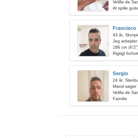
Velilla de S
At spille gui
Francisco
43 år, Skorp
Jeg arbejder
sej kvinde
186 cm (6'2")
Rigtigt forho
Sergio
24 år, Stenb
Mand søger 
Velilla de S
Familie