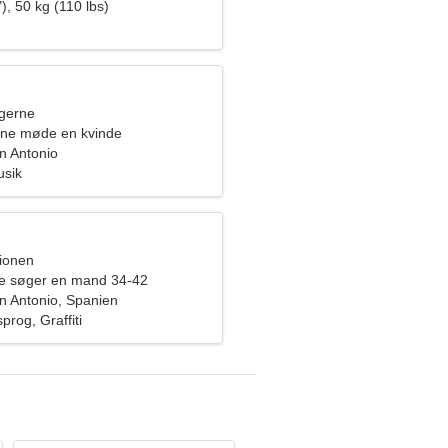
), 50 kg (110 lbs)
ngerne
rne møde en kvinde
an Antonio
usik
pionen
de søger en mand 34-42
an Antonio, Spanien
rog, Graffiti