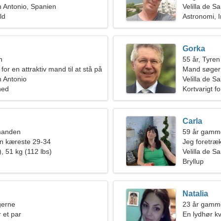
an Antonio, Spanien
Velilla de S
ld
Astronomi, 
Gorka
n
55 år, Tyren
for en attraktiv mand til at stå på
Mand søger
n Antonio
Velilla de S
hed
Kortvarigt f
Carla
manden
59 år gamm
en kæreste 29-34
Jeg foretræ
, 51 kg (112 lbs)
Velilla de S
Bryllup
Natalia
ngerne
23 år gamm
 et par
En lydhør kvi