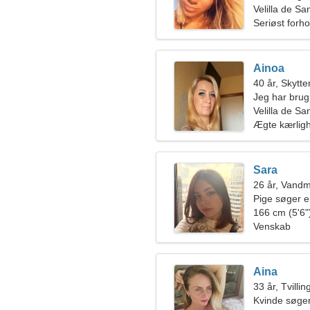
Velilla de S
Seriøst forho
Ainoa
40 år, Skytte
Jeg har brug 
ski sammen
Velilla de Sa
Ægte kærlig
Sara
26 år, Vand
Pige søger 
166 cm (5'6")
Venskab
Aina
33 år, Tvilli
Kvinde søger