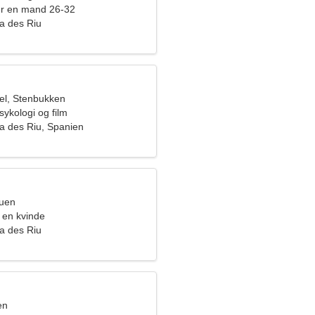
er en mand 26-32
ia des Riu
el, Stenbukken
sykologi og film
ia des Riu, Spanien
ruen
 en kvinde
ia des Riu
en