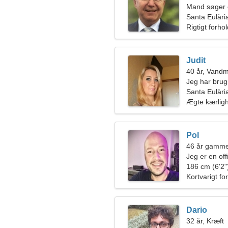
Mand søger 
Santa Eulàri
Rigtigt forho
Judit
40 år, Vand
Jeg har brug 
sammen
Santa Eulàri
Ægte kærlig
Pol
46 år gamme
Jeg er en off
kvinde
186 cm (6'2")
Kortvarigt fo
Dario
32 år, Kræft