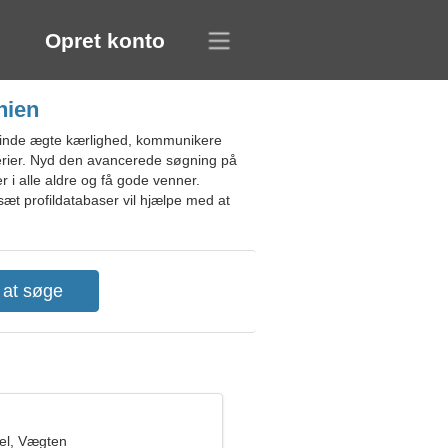
Opret konto
nien
 finde ægte kærlighed, kommunikere
kriterier. Nyd den avancerede søgning på
 i alle aldre og få gode venner.
æt profildatabaser vil hjælpe med at
el, Vægten