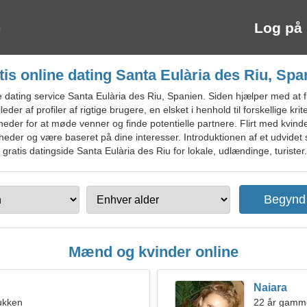
Log på
tis online dating Santa Eulària des Riu, Spa
 dating service Santa Eulària des Riu, Spanien. Siden hjælper med at
leder af profiler af rigtige brugere, en elsket i henhold til forskellige 
der for at møde venner og finde potentielle partnere. Flirt med kvinder
er og være baseret på dine interesser. Introduktionen af et udvidet s
ratis datingside Santa Eulària des Riu for lokale, udlændinge, turister.
Mænd og kvinder online
Naiara
ukken
22 år gamm