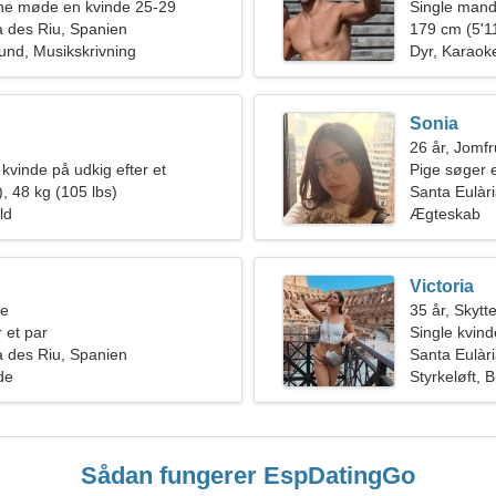
rne møde en kvinde 25-29
Single mand
a des Riu, Spanien
179 cm (5'11
nd, Musikskrivning
Dyr, Karaok
Sonia
26 år, Jomf
kvinde på udkig efter et
Pige søger 
t forhold
, 48 kg (105 lbs)
Santa Eulàr
ld
Ægteskab
Victoria
ne
35 år, Skytt
 et par
Single kvin
a des Riu, Spanien
Santa Eulàr
de
Styrkeløft, B
Sådan fungerer EspDatingGo