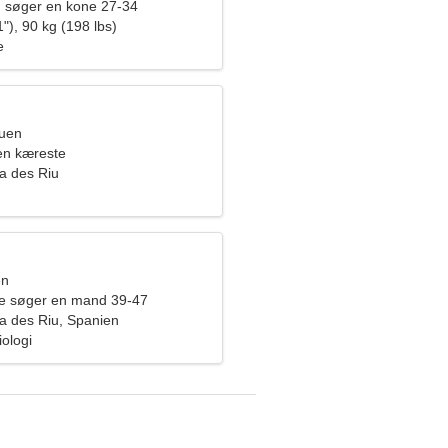
 søger en kone 27-34
"), 90 kg (198 lbs)
e
ruen
en kæreste
ia des Riu
en
de søger en mand 39-47
ia des Riu, Spanien
iologi