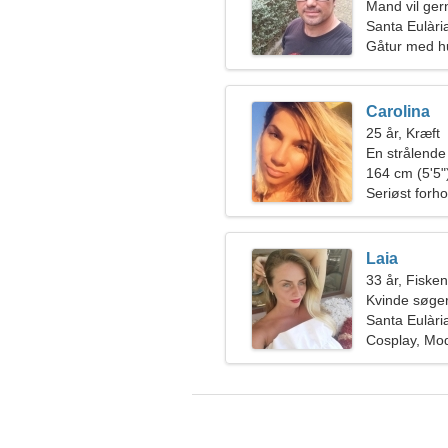
Mand vil ge
Santa Eulàri
Gåtur med hu
Carolina
25 år, Kræft
En strålende 
lidenskabelig
164 cm (5'5")
Seriøst forho
Laia
33 år, Fiske
Kvinde søger
Santa Eulàri
Cosplay, Mo