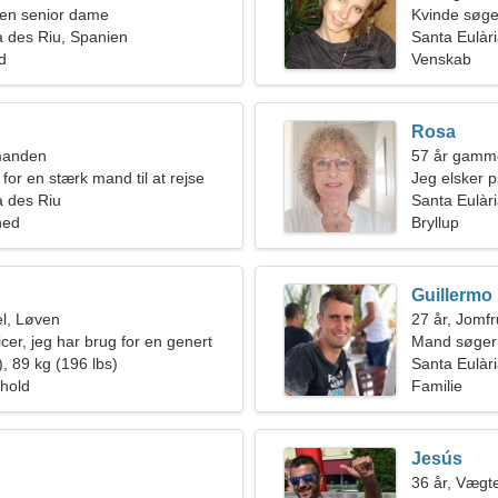
en senior dame
Kvinde søg
a des Riu, Spanien
Santa Eulàr
ld
Venskab
Rosa
manden
57 år gamm
for en stærk mand til at rejse
Jeg elsker p
a des Riu
Santa Eulàr
hed
Bryllup
Guillermo
l, Løven
27 år, Jomf
icer, jeg har brug for en genert
Mand søger
, 89 kg (196 lbs)
Santa Eulàr
rhold
Familie
Jesús
36 år, Vægt