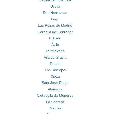
Sarrià-Sant Gervasi
Usera
Dos Hermanas
Lugo
Las Rozas de Madrid
Cornellà de Llobregat
El Ejido
Ávila
Torrelavega
Vila de Gràcia
Ronda
Los Realejos
Cieza
Sant Joan Despí
Atamaría
Ciutadella de Menorca
La Sagrera
Mahón