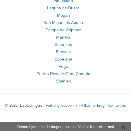
Almassora
Laguna de Duero
Mogán
San Miguel de Abona
Campo de Criptana
Manilva
Betanzos
Beasain
Sopelana
Pego
Puerto Rico de Gran Canaria
Spanien
© 2026, EspDatingGo |
Fortrolighedspolitik
|
Vilkår for brug
|
Kontakt os
Denne hjemmeside bruger cookies. Ved at fortsætte med