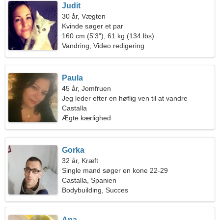
Judit
30 år, Vægten
Kvinde søger et par
160 cm (5'3"), 61 kg (134 lbs)
Vandring, Video redigering
Paula
45 år, Jomfruen
Jeg leder efter en høflig ven til at vandre
sammen
Castalla
Ægte kærlighed
Gorka
32 år, Kræft
Single mand søger en kone 22-29
Castalla, Spanien
Bodybuilding, Succes
Ana