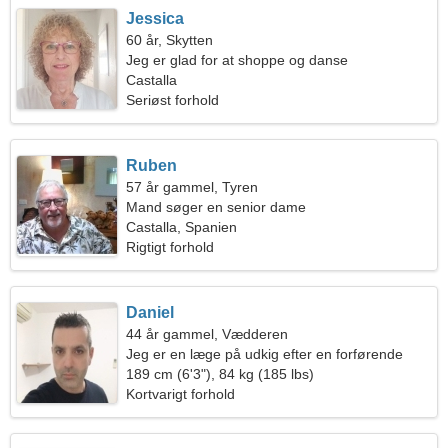
Jessica
60 år, Skytten
Jeg er glad for at shoppe og danse
Castalla
Seriøst forhold
Ruben
57 år gammel, Tyren
Mand søger en senior dame
Castalla, Spanien
Rigtigt forhold
Daniel
44 år gammel, Vædderen
Jeg er en læge på udkig efter en forførende
kvinde
189 cm (6'3"), 84 kg (185 lbs)
Kortvarigt forhold