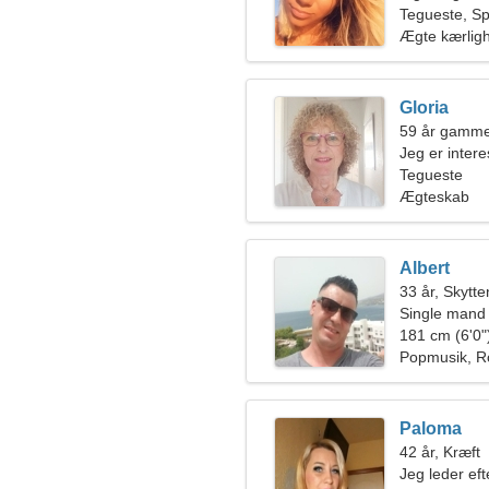
Tegueste, S
Ægte kærlig
Gloria
59 år gamme
Jeg er intere
Tegueste
Ægteskab
Albert
33 år, Skytte
Single mand
181 cm (6'0")
Popmusik, R
Paloma
42 år, Kræft
Jeg leder eft