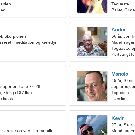
panien
Tegueste
hed
Ballet, Orig
Ander
l, Skorpionen
56 år, Jomf
sseret i meditation og kæledyr
Mand søger
Tegueste, S
Kortvarigt f
Manolo
n
45 år, Sten
 søger en kone 24-28
Jeg arbejder
, 85 kg (187 lbs)
en glad kvi
Tegueste
o kajak
Familie
Kevin
27 år, Skor
er en seriøs ven til romantik
Mand søger