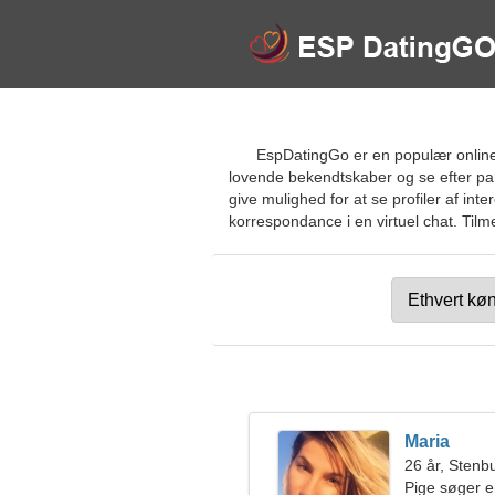
EspDatingGo er en populær online d
lovende bekendtskaber og se efter part
give mulighed for at se profiler af i
korrespondance i en virtuel chat. Tilme
Maria
26 år, Stenb
Pige søger 