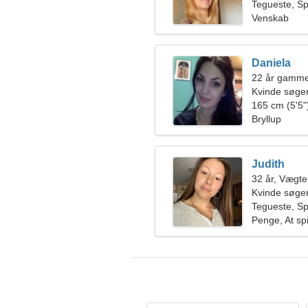
Tegueste, S
Venskab
Daniela
22 år gamme
Kvinde søge
165 cm (5'5")
Bryllup
Judith
32 år, Vægt
Kvinde søger
Tegueste, S
Penge, At spi