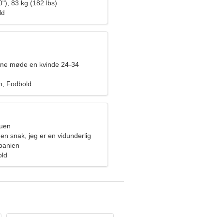
"), 83 kg (182 lbs)
ld
rne møde en kvinde 24-34
en, Fodbold
ruen
en snak, jeg er en vidunderlig
panien
old