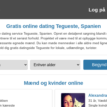
Log på
Gratis online dating Tegueste, Spanien
ating service Tegueste, Spanien. Opret en detaljeret søgning blandt man
nere til et seriøst forhold. Projektet vil være med til at opbygge komm
nteressante egnede mænd. Du kan møde mennesker i alle aldre med ligne
ld dig gratis datingside Tegueste for lokale, udlændinge, turister.
Mænd og kvinder online
Alexandra
ukken
31 år, Vædd
en kæreste
Single kvin