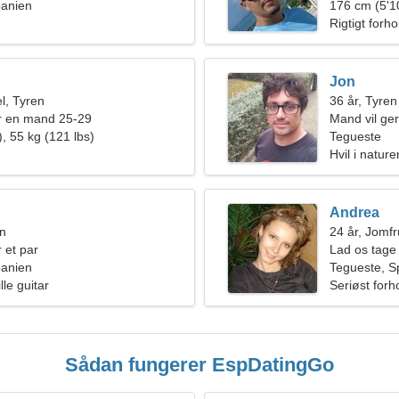
panien
176 cm (5'10
Rigtigt forho
Jon
l, Tyren
36 år, Tyren
r en mand 25-29
Mand vil ge
, 55 kg (121 lbs)
Tegueste
Hvil i natur
Andrea
en
24 år, Jomf
 et par
Lad os tage 
panien
kvinde
Tegueste, S
lle guitar
Seriøst forh
Sådan fungerer EspDatingGo