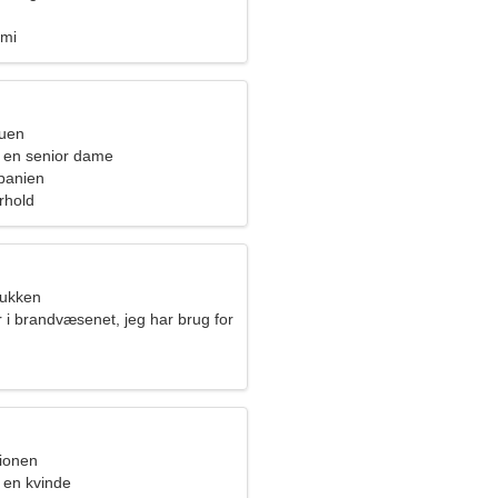
ami
ruen
 en senior dame
panien
orhold
bukken
 i brandvæsenet, jeg har brug for
nde
pionen
 en kvinde