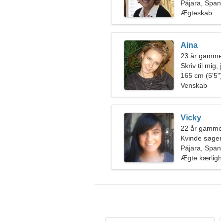
Pájara, Span
Ægteskab
Aina
23 år gamme
Skriv til mig
165 cm (5'5")
Venskab
Vicky
22 år gamme
Kvinde søge
Pájara, Span
Ægte kærlig