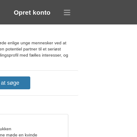
Opret konto
 møde enlige unge mennesker ved at
n potentiel partner til et seriøst
lingsprofil med fælles interesser, og
bukken
rne møde en kvinde