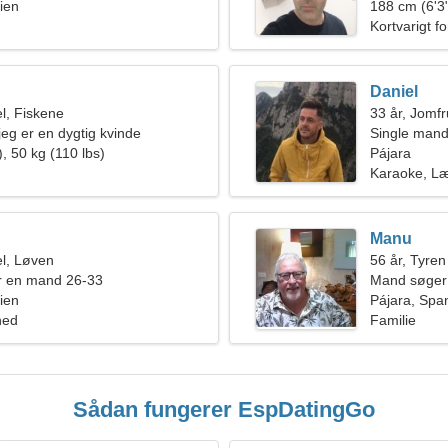
ien
beskeden k
188 cm (6'3"
Kortvarigt f
Daniel
l, Fiskene
33 år, Jomf
, jeg er en dygtig kvinde
Single mand
, 50 kg (110 lbs)
Pájara
Karaoke, L
Manu
l, Løven
56 år, Tyren
r en mand 26-33
Mand søger
ien
Pájara, Spa
hed
Familie
Sådan fungerer EspDatingGo