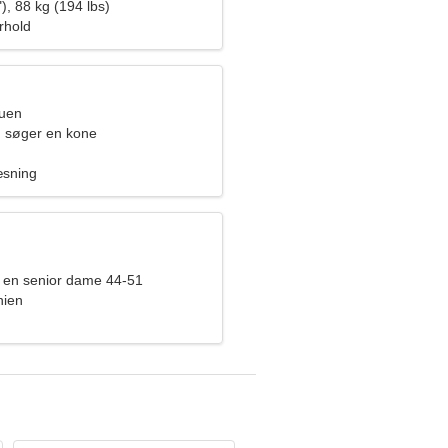
vinde
), 88 kg (194 lbs)
orhold
ruen
 søger en kone
æsning
 en senior dame 44-51
nien