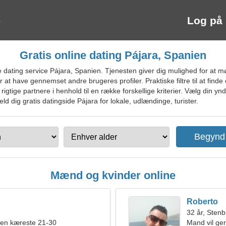
Log på
Gratis online dating Pájara, Spanien
 dating service Pájara, Spanien. Tjenesten giver dig mulighed for at
at have gennemset andre brugeres profiler. Praktiske filtre til at finde e
rigtige partnere i henhold til en række forskellige kriterier. Vælg din ynd
eld dig gratis datingside Pájara for lokale, udlændinge, turister.
Mænd og kvinder online
Roberto
32 år, Sten
 en kæreste 21-30
Mand vil ge