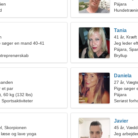
ien
Pájara
ld
Hundetrænin
Tania
n
41 år, Kræft
de søger en mand 40-41
Jeg leder ef
Pájara, Spa
ntreprenørskab
Bryllup
Daniela
manden
27 år, Vægt
 et par
Pige søger 
, 60 kg (132 lbs)
Pájara
Sportsaktiviteter
Seriøst forh
Javier
l, Skorpionen
45 år, Vædd
t læse og lave yoga
Jeg arbejder