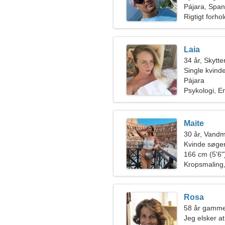
Pájara, Span
Rigtigt forho
Laia
34 år, Skytte
Single kvin
Pájara
Psykologi, E
Maite
30 år, Vand
Kvinde søger
166 cm (5'6")
Kropsmaling, 
Rosa
58 år gamme
Jeg elsker a