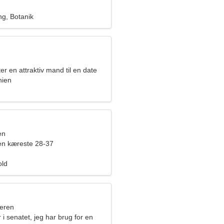
g, Botanik
ter en attraktiv mand til en date
nien
en
en kæreste 28-37
old
eren
 i senatet, jeg har brug for en