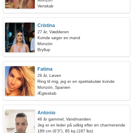
Monzón
Venskab
Cristina
27 år, Vædderen
Kvinde søger en mand
Monzón
Bryllup
Fatima
26 år, Løven
Ring til mig, jeg er en spektakulær kvinde
Monzón, Spanien
Ægteskab
Antonio
46 år gammel, Vandmanden
Jeg er en leder på udkig efter en charmerende
kvinde
189 cm (6'3"), 85 kg (187 lbs)