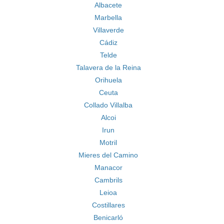
Albacete
Marbella
Villaverde
Cádiz
Telde
Talavera de la Reina
Orihuela
Ceuta
Collado Villalba
Alcoi
Irun
Motril
Mieres del Camino
Manacor
Cambrils
Leioa
Costillares
Benicarló