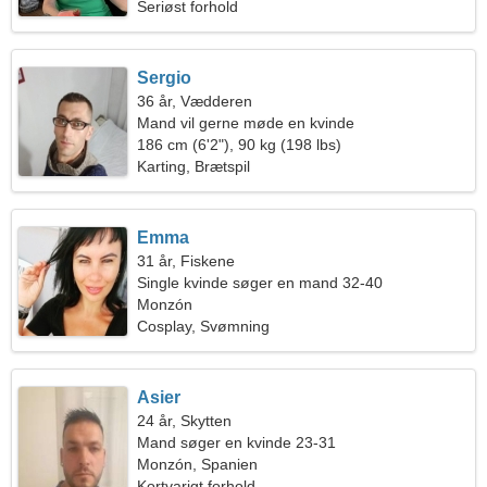
Seriøst forhold
Sergio
36 år, Vædderen
Mand vil gerne møde en kvinde
186 cm (6'2"), 90 kg (198 lbs)
Karting, Brætspil
Emma
31 år, Fiskene
Single kvinde søger en mand 32-40
Monzón
Cosplay, Svømning
Asier
24 år, Skytten
Mand søger en kvinde 23-31
Monzón, Spanien
Kortvarigt forhold