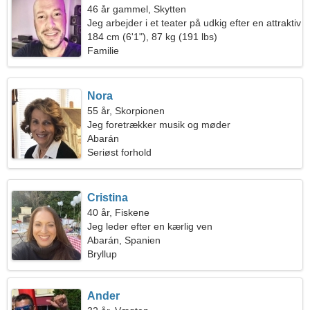
46 år gammel, Skytten
Jeg arbejder i et teater på udkig efter en attraktiv
kvinde
184 cm (6'1"), 87 kg (191 lbs)
Familie
Nora
55 år, Skorpionen
Jeg foretrækker musik og møder
Abarán
Seriøst forhold
Cristina
40 år, Fiskene
Jeg leder efter en kærlig ven
Abarán, Spanien
Bryllup
Ander