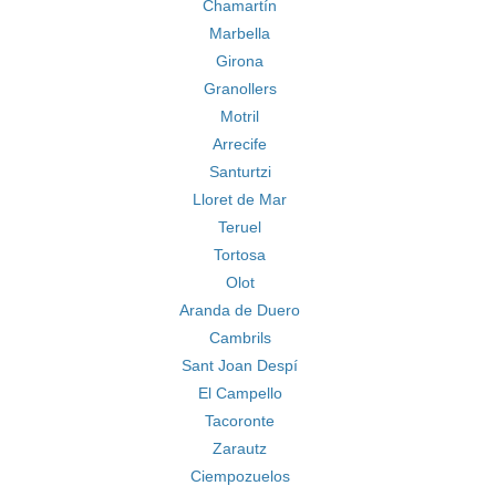
Chamartín
Marbella
Girona
Granollers
Motril
Arrecife
Santurtzi
Lloret de Mar
Teruel
Tortosa
Olot
Aranda de Duero
Cambrils
Sant Joan Despí
El Campello
Tacoronte
Zarautz
Ciempozuelos