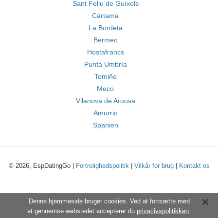
Sant Feliu de Guíxols
Cártama
La Bordeta
Bermeo
Hostafrancs
Punta Umbría
Tomiño
Meco
Vilanova de Arousa
Amurrio
Spanien
© 2026, EspDatingGo |
Fortrolighedspolitik
|
Vilkår for brug
|
Kontakt os
Denne hjemmeside bruger cookies. Ved at fortsætte med
at gennemse webstedet accepterer du
privatlivspolitikken
.